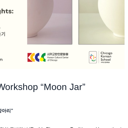
Workshop “Moon Jar”
항아리”