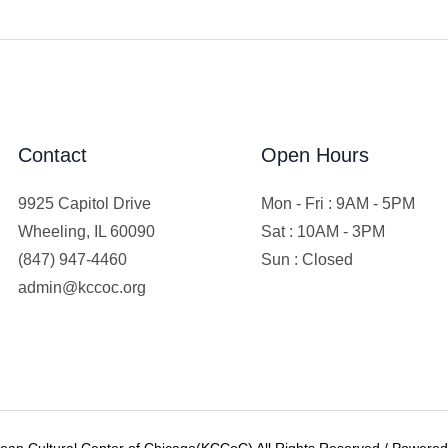
Contact
Open Hours
9925 Capitol Drive
Mon - Fri : 9AM - 5PM
Wheeling, IL 60090
Sat : 10AM - 3PM
(847) 947-4460
Sun : Closed
admin@kccoc.org
rean Cultural Center of Chicago(KCCoC) All Rights Reserved / Power