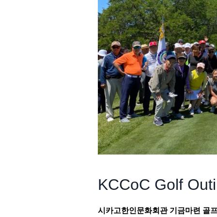
KCCoC Golf Out
시카고한인문화회관
기금마련
골