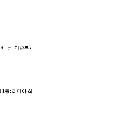
t 1등: 이관복 /
t 1등: 리디아 최