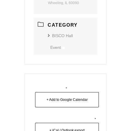
Wheeling, IL 60090
CATEGORY
BISCO Hall
Event
+ Add to Google Calendar
+ iCal / Outlook export