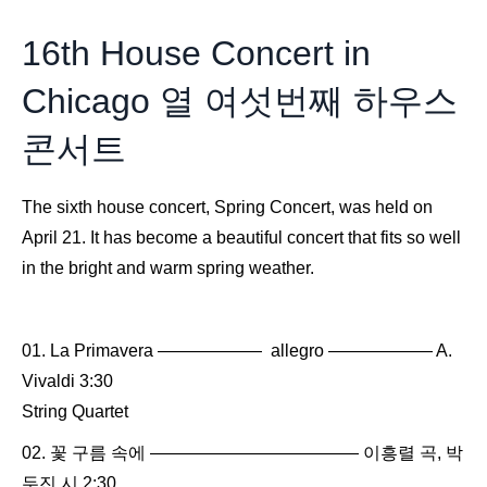
16th House Concert in
Chicago 열 여섯번째 하우스
콘서트
The sixth house concert, Spring Concert, was held on
April 21. It has become a beautiful concert that fits so well
in the bright and warm spring weather.
La Primavera —————— allegro —————— A.
Vivaldi 3:30
String Quartet
꽃 구름 속에 ———————————— 이흥렬 곡, 박
두진 시 2:30